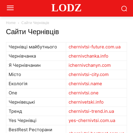
LODZ
Home
Сайти Чернівців
Сайти Чернівців
Чернівці майбутнього
chernivtsi-future.com.ua
Чернівчанка
chernivchanka.info
Я Чернівчанин
ichernivchanyn.com
Місто
chernivtsi-city.com
Екологія
chernivtsi.name
One
chernivtsi.one
Чернівецькі
chernivetski.info
Тренд
chernivtsi-trend.in.ua
Yes Чернівці
yes-chernivtsi.com.ua
BestRest Ресторани