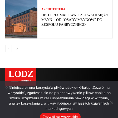
ARCHITEKTURA
HISTORIA MALOWNICZEJ WSI KSIĘŻY
MŁYN – OD “OSADY MŁYNÓW” DO
ZESPOŁU FABRYCZNEGO
LODZ
———→ FUTURE
Niniejsza strona korzysta z plików cookie. Klikając „Zezwól na
© Wszelkie prawa zastrzeżone. Cytaty — z aktywnym linkiem.
wszystkie”, zgadzasz się na przechowywanie plików cookie na
swoim urządzeniu w celu usprawnienia nawigacji w witrynie,
analizy korzystania z witryny i pomocy w naszych działaniach
AUTORSKI
REKLAMA NA STRONIE
marketingowych
Zezwól na wszystkie