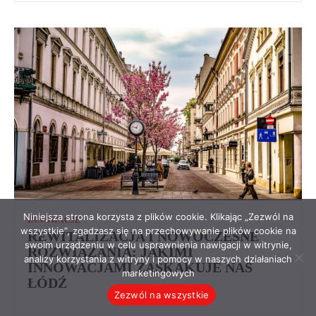
Niniejsza strona korzysta z plików cookie. Klikając „Zezwól na
INNOWACJE
wszystkie”, zgadzasz się na przechowywanie plików cookie na
REWITALIZACJA I NOWOCZESNE
swoim urządzeniu w celu usprawnienia nawigacji w witrynie,
ROZWIĄZANIA: JAKIMI
analizy korzystania z witryny i pomocy w naszych działaniach
INNOWACJAMI ZASKAKUJE NAS
marketingowych
ŁÓDŹ
Zezwól na wszystkie