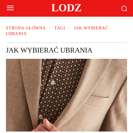
LODZ
STRONA GŁÓWNA
TAGI
JAK WYBIERAĆ
UBRANIA
JAK WYBIERAĆ UBRANIA