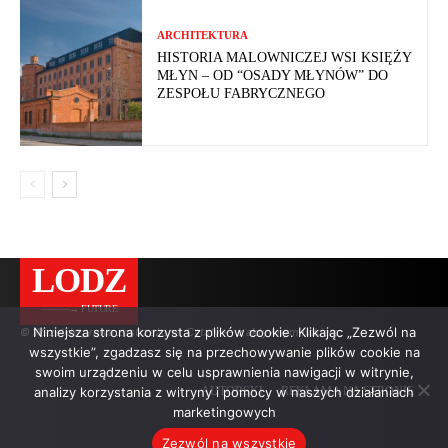
ARCHITEKTURA
HISTORIA MALOWNICZEJ WSI KSIĘŻY
MŁYN – OD “OSADY MŁYNÓW” DO
ZESPOŁU FABRYCZNEGO
LODZ
———→ FUTURE
Niniejsza strona korzysta z plików cookie. Klikając „Zezwól na
© Wszelkie prawa zastrzeżone. Cytaty — z aktywnym linkiem.
wszystkie”, zgadzasz się na przechowywanie plików cookie na
swoim urządzeniu w celu usprawnienia nawigacji w witrynie,
analizy korzystania z witryny i pomocy w naszych działaniach
AUTORSKI
REKLAMA NA STRONIE
marketingowych
Zezwól na wszystkie