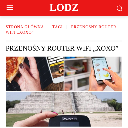
LODZ
STRONA GŁÓWNA
TAGI
PRZENOŚNY ROUTER
WIFI „XOXO”
PRZENOŚNY ROUTER WIFI „XOXO”