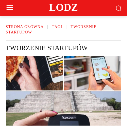
LODZ
STRONA GŁÓWNA
TAGI
TWORZENIE
STARTUPÓW
TWORZENIE STARTUPÓW