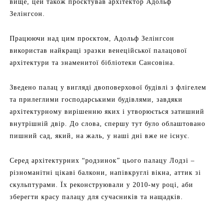
вище, цей також проєктував архітектор Адольф
Зелінгсон.
Працюючи над цим проєктом, Адольф Зелінгсон
використав найкращі зразки венеційської палацової
архітектури та знаменитої бібліотеки Сансовіна.
Зведено палац у вигляді двоповерхової будівлі з флігелем
та прилеглими господарськими будівлями, завдяки
архітектурному вирішенню яких і утворюється затишний
внутрішній двір. До слова, спершу тут було облаштовано
пишний сад, який, на жаль, у наші дні вже не існує.
Серед архітектурних “родзинок” цього палацу Лодзі –
різноманітні цікаві балкони, напівкруглі вікна, аттик зі
скульптурами. Їх реконструювали у 2010-му році, аби
зберегти красу палацу для сучасників та нащадків.