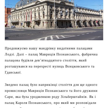
Продовжуємо нашу мандрівку видатними палацами
Лодзі. Далі – палац Мавриція Познанського, фабрична
палацова будівля дев’ятнадцятого століття, який
розташувався на перехресті вулиць Вєнцковського та
Гданської.
Зведено палац було наприкінці століття для ще одного
промисловця Мавриція Познанського та його дружини
Сари, яка була уродженкою роду Зільберштайнів. Як і
палац Кароля Познанського, про який ми розповідали