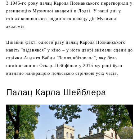
З 1945-го року палац Кароля Познанського перетворили у
резиденцію Музичної академії в Лодзі. У наші дні у
стінах колишнього родинного палацу діє Музична
академія.
Цікавий факт: одного разу палац Кароля Познанського
навіть “відзнявся” у кіно – у його дворі знімали сцени до
стрічки Анджея Вайди “Земля обітована”, яку було
номіновано на Оскар. Цей фільм у 2015-му році було
визнано найкращою польською стрічкою усіх часів.
Палац Карла Шейблера