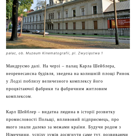
pałac, ob. Muzeum Kinematografii, pl. Zwycięstwa 1
Мандруємо далі. На черзі – палац Карла Шейблера,
неоренесансна будівля, зведена на колишній площі Ринок
у Лодзі поблизу величезного комплексу його
процвітаючої фабрики та фабричним житловим
комплексом.
Карл Шейблер – видатна людина в історії розвитку
промисловості Польщі, впливовий підприємець, про
якого знали далеко за межами країни. Будучи родом з
Німеччини, успіху зумів досягнути саме тут, розвиваючи