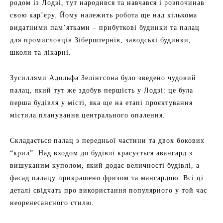
родом із Лодзі, тут народився та навчався і розпочинав
свою кар’єру. Йому належить робота ще над кількома
видатними пам’ятками – прибуткові будинки та палац
для промисловців Зіберштернів, заводські будинки,
школи та лікарні.
Зусиллями Адольфа Зелінгсона було зведено чудовий
палац, який тут же здобув першість у Лодзі: це була
перша будівля у місті, яка ще на етапі проєктування
містила планування центрального опалення.
Складається палац з передньої частини та двох бокових
“крил”. Над входом до будівлі красується авангард з
вишуканим куполом, який додає величності будівлі, а
фасад палацу прикрашено фризом та мансардою. Всі ці
деталі свідчать про використання популярного у той час
неоренесансного стилю.