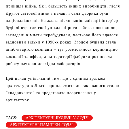
прийшла війна. Як і більшість інших виробництв, після
Другої світової війни і палац, і сама фабрика були
націоналізовані. На жаль, після націоналізації інтер’єр
будівлі втратив свої унікальні риси – його пошкодили, а
закладені кімнати перебудували, частково його вдалося
відновити тільки у 1990-х роках. Згодом будівля стала
штаб-квартою компанії – тут розмістилося керівництво
компанії та офіси, а на території фабрики розпочала
роботу науково-дослідна лабораторія.
Цей палац унікальний тим, що є єдиним зразком
архітектури в Лодзі, що належить до так званого стилю
“квадроченто” та представляє неоренесансну
архітектуру.
TAGS:
АРХІТЕКТУРНІ БУДІВЛІ У ЛОДЗІ
АРХІТЕКТУРНІ ПАМЯТКИ ЛОДЗІ