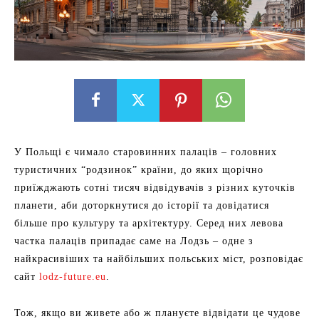
У Польщі є чимало старовинних палаців – головних
туристичних “родзинок” країни, до яких щорічно
приїжджають сотні тисяч відвідувачів з різних куточків
планети, аби доторкнутися до історії та довідатися
більше про культуру та архітектуру. Серед них левова
частка палаців припадає саме на Лодзь – одне з
найкрасивіших та найбільших польських міст, розповідає
сайт
lodz-future.eu
.
Тож, якщо ви живете або ж плануєте відвідати це чудове