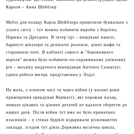
Кароля – Анна Шейблер.
Меблі для палацу Карла Шейблера привозили буквально з
усього світу – тут можна побачити вироби з Берліна,
Парижа та Дрездена. В інтер’єрі – вишукані панелі,
барвисті шпалери та делікатні розписи, цінні шафи та
старовинні печі. В кабінеті самого ж “бавовняного
короля” можна було побачити по-справжньому унікальну
річ – мозаїку видатного венеціанця Антоніо Сальвіаті,
єдина робота митця, представлена у Лодзі.
На жаль, з плином часу та через війни (у воєнні роки
приміщення орендував Вермахт), які пережив палац,
чимало цікавих та цінних деталей не вдалося зберегти до
наших днів. Після війни тут вже не було приватних
власників – у стінах будівлі відкривали різноманітні
заклади, згодом тут діяла Державна музична школа,