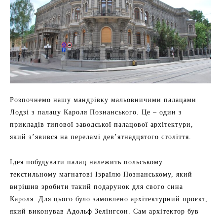
Розпочнемо нашу мандрівку мальовничими палацами
Лодзі з палацу Кароля Познанського. Це – один з
прикладів типової заводської палацової архітектури,
який з’явився на переламі дев’ятнадцятого століття.
Ідея побудувати палац належить польському
текстильному магнатові Ізраїлю Познанському, який
вирішив зробити такий подарунок для свого сина
Кароля. Для цього було замовлено архітектурний проєкт,
який виконував Адольф Зелінгсон. Сам архітектор був