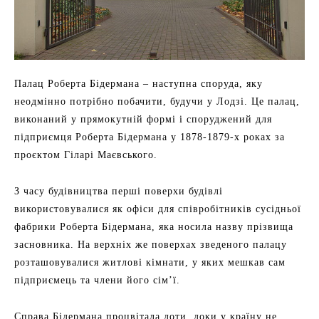
Палац Роберта Бідермана – наступна споруда, яку
неодмінно потрібно побачити, будучи у Лодзі. Це палац,
виконаний у прямокутній формі і споруджений для
підприємця Роберта Бідермана у 1878-1879-х роках за
проєктом Гіларі Маєвського.
З часу будівництва перші поверхи будівлі
використовувалися як офіси для співробітників сусідньої
фабрики Роберта Бідермана, яка носила назву прізвища
засновника. На верхніх же поверхах зведеного палацу
розташовувалися житлові кімнати, у яких мешкав сам
підприємець та члени його сім’ї.
Справа Бідермана процвітала доти, доки у країну не