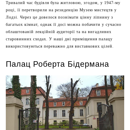
Тривалий час будівля була житловою, згодом, у 1947-му
році, її перетворили на резиденцію Музею мистецтв у
Лодзі. Через це довелося познімати цінну ліпнину з
багатьох кімнат, однак її досі можна побачити у сучасно
облаштованій лекційній аудиторії та на вигадливих
старовинних сходах. У наші дні приміщення палацу
використовуються переважно для виставкових цілей.
Палац Роберта Бідермана