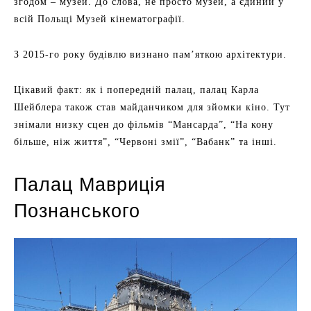
згодом – музей. До слова, не просто музей, а єдиний у
всій Польщі Музей кінематографії.
З 2015-го року будівлю визнано пам’яткою архітектури.
Цікавий факт: як і попередній палац, палац Карла
Шейблера також став майданчиком для зйомки кіно. Тут
знімали низку сцен до фільмів “Мансарда”, “На кону
більше, ніж життя”, “Червоні змії”, “Вабанк” та інші.
Палац Мавриція
Познанського