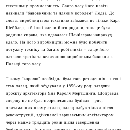
текстильну промисловість. Свого часу його навіть
називали “бавовняним та лляним королем” Лодзі. До
слова, виробництвом текстилю займався не тільки Карл
Шейблер, а й інші члени його родини, тож це була
родинна справа, яка вдавалася Шейблерам напрочуд
вдало. На його виробництві можна було побачити
потужну техніку та багато робітників – за це його
назвали третім за величиною виробником бавовни в
Польщі того часу.
Такому “королю” необхідна була своя резиденція – нею і
став палац, який збудували у 1856-му році завдяки
проєкту архітектора Яна Кароля Мертшинга. Щоправда,
спершу це не була неоренесансна будівля – рис,
притаманних цьому стилю, палац набув тільки після
реконструкції, здійсненої варшавським архітектором
через майже тридцять років після завершення
будівництва. До слова, замовила цю реконструкцію вдова