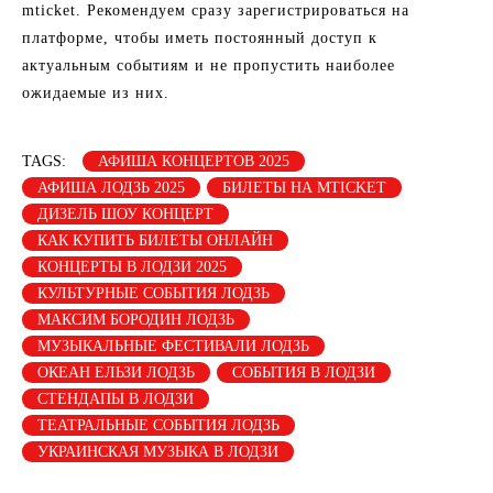
mticket. Рекомендуем сразу зарегистрироваться на
платформе, чтобы иметь постоянный доступ к
актуальным событиям и не пропустить наиболее
ожидаемые из них.
TAGS:
АФИША КОНЦЕРТОВ 2025
АФИША ЛОДЗЬ 2025
БИЛЕТЫ НА MTICKET
ДИЗЕЛЬ ШОУ КОНЦЕРТ
КАК КУПИТЬ БИЛЕТЫ ОНЛАЙН
КОНЦЕРТЫ В ЛОДЗИ 2025
КУЛЬТУРНЫЕ СОБЫТИЯ ЛОДЗЬ
МАКСИМ БОРОДИН ЛОДЗЬ
МУЗЫКАЛЬНЫЕ ФЕСТИВАЛИ ЛОДЗЬ
ОКЕАН ЕЛЬЗИ ЛОДЗЬ
СОБЫТИЯ В ЛОДЗИ
СТЕНДАПЫ В ЛОДЗИ
ТЕАТРАЛЬНЫЕ СОБЫТИЯ ЛОДЗЬ
УКРАИНСКАЯ МУЗЫКА В ЛОДЗИ