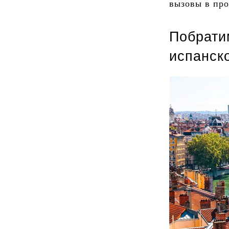
вызовы в про
Побрати
испанск