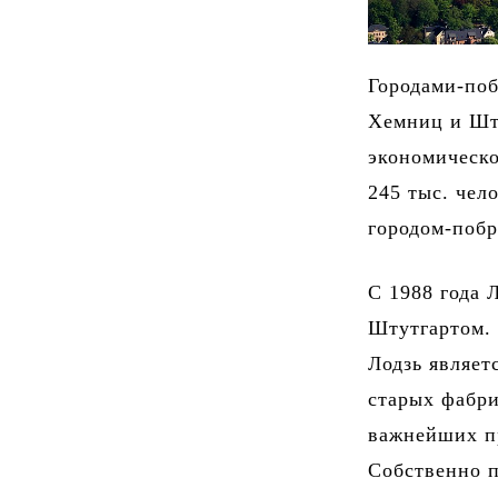
Городами-поб
Хемниц и Шту
экономическо
245 тыс. чел
городом-побр
С 1988 года 
Штутгартом. 
Лодзь являет
старых фабри
важнейших п
Собственно п