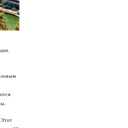
ции.
еловым
и
ются
ры.
 Этот