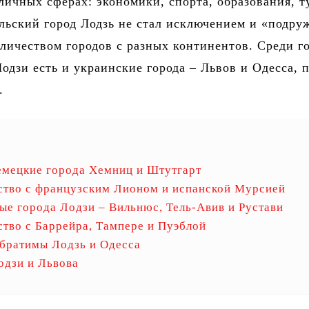
личных сферах: экономики, спорта, образования, т
льский город Лодзь не стал исключением и «подру
личеством городов с разных континентов. Среди г
одзи есть и украинские города – Львов и Одесса, 
.
емецкие города Хемниц и Штутгарт
тво с французским Лионом и испанской Мурсией
ые города Лодзи – Вильнюс, Тель-Авив и Рустави
тво с Баррейра, Тампере и Пуэблой
братимы Лодзь и Одесса
одзи и Львова