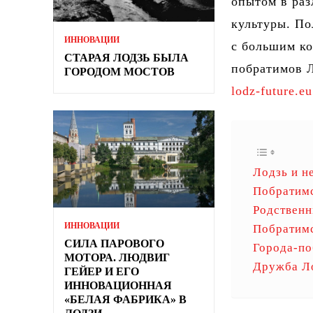
опытом в раз
культуры. По
ИННОВАЦИИ
с большим ко
СТАРАЯ ЛОДЗЬ БЫЛА
побратимов Л
ГОРОДОМ МОСТОВ
lodz-future.eu
Лодзь и н
Побратимс
Родственн
ИННОВАЦИИ
Побратимс
СИЛА ПАРОВОГО
Города-по
МОТОРА. ЛЮДВИГ
Дружба Л
ГЕЙЕР И ЕГО
ИННОВАЦИОННАЯ
«БЕЛАЯ ФАБРИКА» В