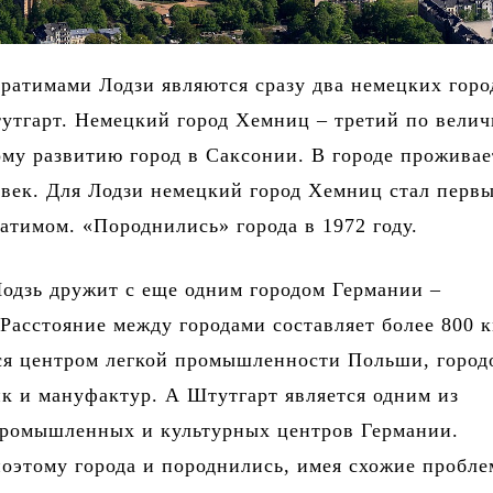
ратимами Лодзи являются сразу два немецких горо
тгарт. Немецкий город Хемниц – третий по велич
му развитию город в Саксонии. В городе проживае
овек. Для Лодзи немецкий город Хемниц стал перв
атимом. «Породнились» города в 1972 году.
Лодзь дружит с еще одним городом Германии –
Расстояние между городами составляет более 800 к
ся центром легкой промышленности Польши, город
к и мануфактур. А Штутгарт является одним из
ромышленных и культурных центров Германии.
оэтому города и породнились, имея схожие пробл