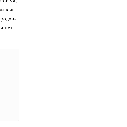
уризма,
жился»
ородов-
пишет