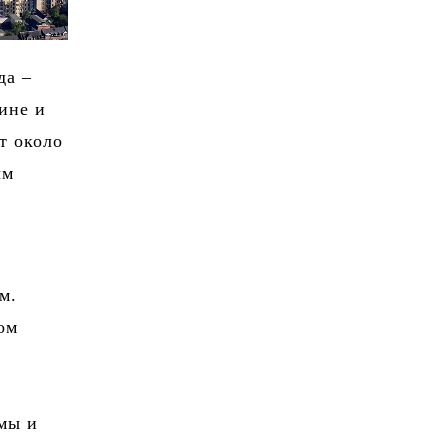
да –
ине и
т около
ым
м.
ом
емы и