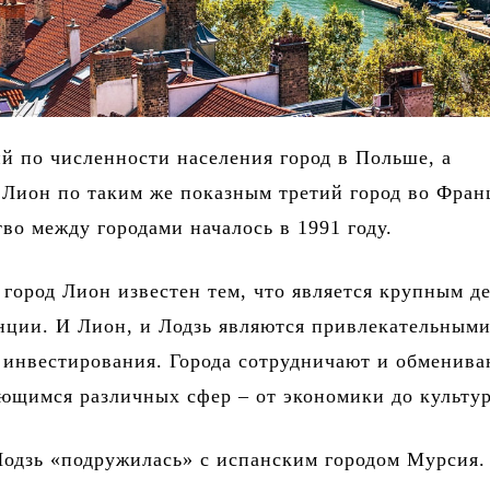
ий по численности населения город в Польше, а
Лион по таким же показным третий город во Фран
во между городами началось в 1991 году.
город Лион известен тем, что является крупным д
нции. И Лион, и Лодзь являются привлекательным
 инвестирования. Города сотрудничают и обменива
ющимся различных сфер – от экономики до культу
Лодзь «подружилась» с испанским городом Мурсия.