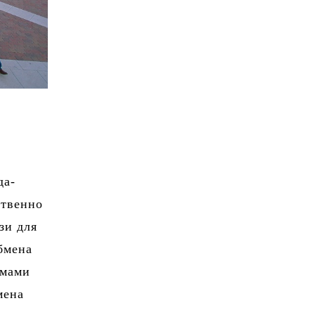
да-
ственно
зи для
бмена
имами
мена