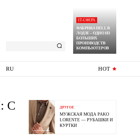
ІТ-СФЕРА
ФАБРИКА DELL В
ЛОДЗЕ – ОДНО ИЗ
БОЛЬШИХ
ПРОИЗВОДСТВ
КОМПЬЮТЕРОВ
RU
HOT
: С
ДРУГОЕ
МУЖСКАЯ МОДА PAKO
LORENTE — РУБАШКИ И
КУРТКИ