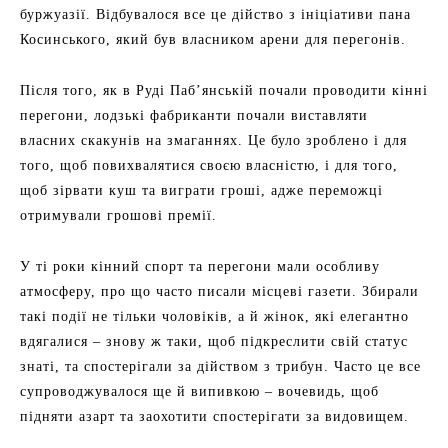
буржуазії. Відбувалося все це дійство з ініціативи пана
Косинського, який був власником арени для перегонів.
Після того, як в Руді Паб’янській почали проводити кінні
перегони, лодзькі фабриканти почали виставляти
власних скакунів на змаганнях. Це було зроблено і для
того, щоб повихвалятися своєю власністю, і для того,
щоб зірвати куш та виграти гроші, адже переможці
отримували грошові премії.
У ті роки кінний спорт та перегони мали особливу
атмосферу, про що часто писали місцеві газети. Збирали
такі події не тільки чоловіків, а й жінок, які елегантно
вдягалися – знову ж таки, щоб підкреслити свій статус
знаті, та спостерігали за дійством з трибун. Часто це все
супроводжувалося ще й випивкою – вочевидь, щоб
підняти азарт та заохотити спостерігати за видовищем.