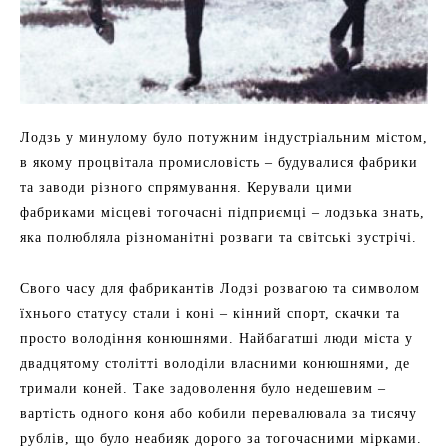
Лодзь у минулому було потужним індустріальним містом,
в якому процвітала промисловість – будувалися фабрики
та заводи різного спрямування. Керували цими
фабриками місцеві тогочасні підприємці – лодзька знать,
яка полюбляла різноманітні розваги та світські зустрічі.
Свого часу для фабрикантів Лодзі розвагою та символом
їхнього статусу стали і коні – кінний спорт, скачки та
просто володіння конюшнями. Найбагатші люди міста у
двадцятому столітті володіли власними конюшнями, де
тримали коней. Таке задоволення було недешевим –
вартість одного коня або кобили перевалювала за тисячу
рублів, що було неабияк дорого за тогочасними мірками.