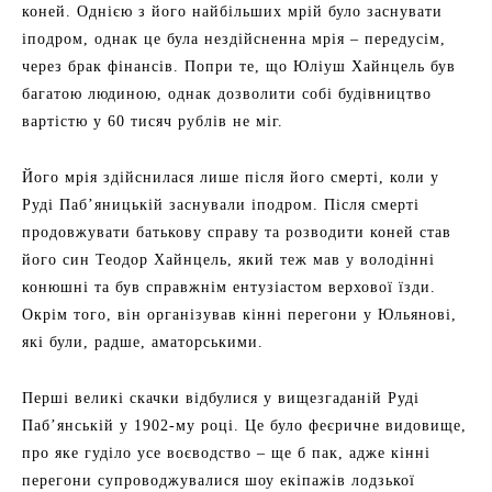
коней. Однією з його найбільших мрій було заснувати
іподром, однак це була нездійсненна мрія – передусім,
через брак фінансів. Попри те, що Юліуш Хайнцель був
багатою людиною, однак дозволити собі будівництво
вартістю у 60 тисяч рублів не міг.
Його мрія здійснилася лише після його смерті, коли у
Руді Паб’яницькій заснували іподром. Після смерті
продовжувати батькову справу та розводити коней став
його син Теодор Хайнцель, який теж мав у володінні
конюшні та був справжнім ентузіастом верхової їзди.
Окрім того, він організував кінні перегони у Юльянові,
які були, радше, аматорськими.
Перші великі скачки відбулися у вищезгаданій Руді
Паб’янській у 1902-му році. Це було феєричне видовище,
про яке гуділо усе воєводство – ще б пак, адже кінні
перегони супроводжувалися шоу екіпажів лодзької