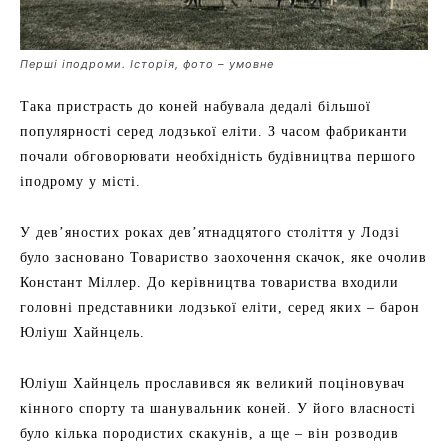
Перші іподроми. Історія, фото – умовне
Така пристрасть до коней набувала дедалі більшої
популярності серед лодзької еліти. З часом фабриканти
почали обговорювати необхідність будівництва першого
іподрому у місті.
У дев’яностих роках дев’ятнадцятого століття у Лодзі
було засновано Товариство заохочення скачок, яке очолив
Констант Міллер. До керівництва товариства входили
головні представники лодзької еліти, серед яких – барон
Юліуш Хайнцель.
Юліуш Хайнцель прославився як великий поціновувач
кінного спорту та шанувальник коней. У його власності
було кілька породистих скакунів, а ще – він розводив