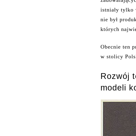
zadowalających
istniały tylk
nie był produ
których najw
Obecnie ten p
w stolicy Po
Rozwój t
modeli k