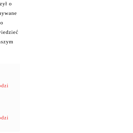
zył o
onywane
do
wiedzieć
naszym
odzi
odzi