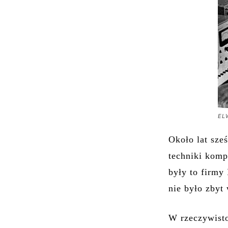
EL
Około lat sze
techniki komp
były to firmy
nie było zbyt 
W rzeczywisto