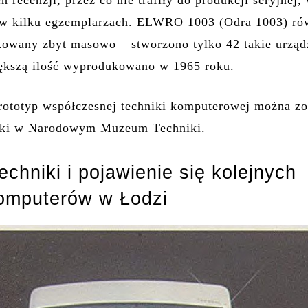
 recenzji, przez co nie trafiły do ​​produkcji seryjnej,
o w kilku egzemplarzach. ELWRO 1003 (Odra 1003) ró
kowany zbyt masowo – stworzono tylko 42 takie urząd
iększą ilość wyprodukowano w 1965 roku.
rototyp współczesnej techniki komputerowej można z
lski w Narodowym Muzeum Techniki.
echniki i pojawienie się kolejnych
omputerów w Łodzi