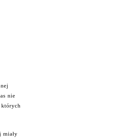
snej
as nie
 których
j miały