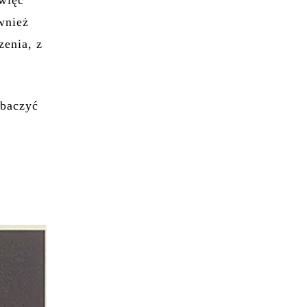
 więc
wnież
zenia, z
obaczyć