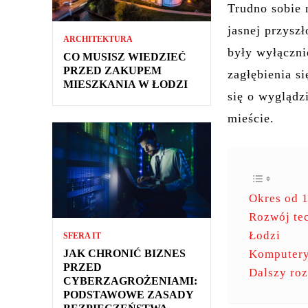
Trudno sobie 
jasnej przysz
ARCHITEKTURA
były wyłączni
CO MUSISZ WIEDZIEĆ
PRZED ZAKUPEM
zagłębienia s
MIESZKANIA W ŁODZI
się o wyglądz
mieście.
Okres od 1
Rozwój tec
Łodzi
SFERA IT
JAK CHRONIĆ BIZNES
Komputery
PRZED
Dalszy ro
CYBERZAGROŻENIAMI:
PODSTAWOWE ZASADY