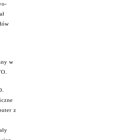
wo-
ał
adów
–
wany w
TO.
O.
iczne
puter z
o
ały