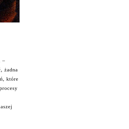
ń –
ć, żadna
ń, które
procesy
aszej