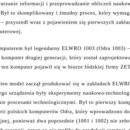
warzanie informacji i przeprowadzanie obliczeń nauko
 Był to skomplikowany i żmudny proces, który wymag
 – przyszedł wraz z pojawieniem się pierwszych zakł
uterowej.
mputerem był legendarny ELWRO 1003 (Odra 1003) 
 komputer drugiej generacji, który został zaprojekto
 ten komputer pojawił się w biurze łódzkiej firmy ZE
 ten model zaczął produkować się w zakładach ELWR
ego urządzenia były eksperymenty naukowo-technolog
nie procesami technologicznymi. Był to pierwszy kom
erii polskich komputerów Odra, który wprowadzono d
yjnej, ponieważ dwa poprzednie (1001 i 1002) nie zebr